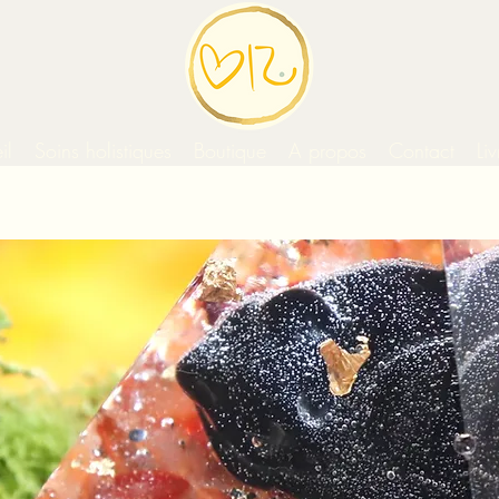
il
Soins holistiques
Boutique
A propos
Contact
Li