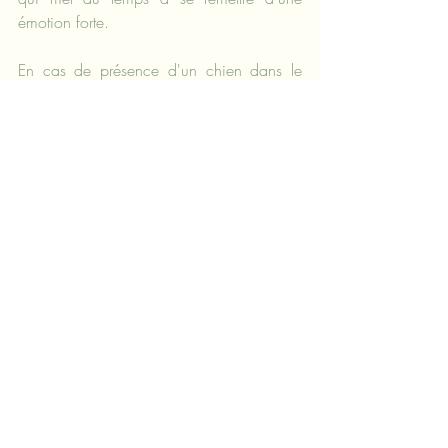
émotion forte.
En cas de présence d'un chien dans le 
foyer, il est par ailleurs recommandé 
d'installer la gamelle du chat sur un 
meuble en hauteur, afin d'éviter tout stress 
pendant son repas.
Posts récents
Voir tout