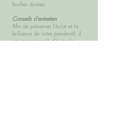
feuilles dorées.
Conseils d'entretien
Afin de préserver l’éclat et la
brillance de votre pendentif, il
est recommandé d’éviter le
contact avec l’eau (plage,
piscine), le sable, les fortes
chaleurs ainsi que les parfums
et cosmétiques.
Pour conserver toute sa
luminosité, privilégiez un
rangement à l’abri des
frottements, idéalement séparé
des autres bijoux.
Dimensions
Environ 2.9x2x0.8 cm