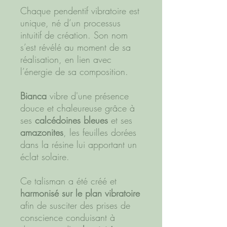
Chaque pendentif vibratoire est
unique, né d’un processus
intuitif de création. Son nom
s’est révélé au moment de sa
réalisation, en lien avec
l’énergie de sa composition.
Bianca
vibre d'une présence
douce et chaleureuse grâce à
ses
calcédoines bleues
et ses
amazonites
, les feuilles dorées
dans la résine lui apportant un
éclat solaire.
Ce talisman a été créé et
harmonisé sur le plan vibratoire
afin de susciter des prises de
conscience conduisant à