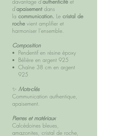
davantage d'
authenticité
et
d'
apaisement
dans
la
communication.
Le
cristal de
roche
vient amplifier et
harmoniser l'ensemble.
Composition
Pendentif en résine époxy
Bélière en argent 925
Chaîne 38 cm en argent
925
✨
Mots-clés
Communication authentique,
apaisement.
Pierres et matériaux
Calcédoines bleues,
amazonites, cristal de roche,