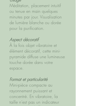
Méditation, placement intuitif
ou tenue en main quelques
minutes par jour. Visualisation
de lumière blanche ou dorée
pour la purification.
Aspect décoratif
À la fois objet vibratoire et
élément décoratif, cette mini-
pyramide diffuse une lumineuse
touche dorée dans votre
espace.
Format et particularité
Mini-pièce compacte au
rayonnement puissant et
concentré. En vibratoire, la
taille n’est pas un indicateur