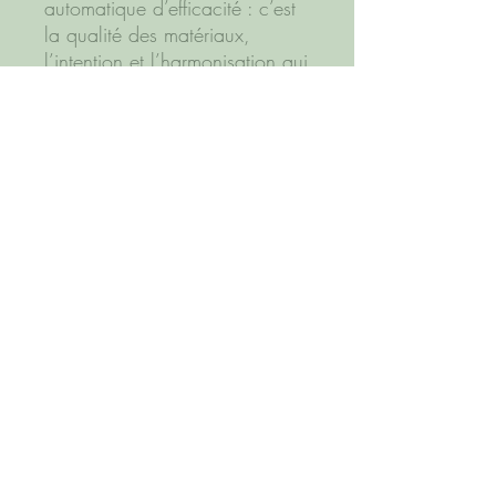
automatique d’efficacité : c’est
la qualité des matériaux,
l’intention et l’harmonisation qui
déterminent sa portée.
Dimensions
5,5 cm ± quelques millimètres
de côté et de hauteur.
Made with soul.
Chaque pièce vibratoire est
purifiée et protégée avant son
envoi, afin que son énergie
reste intacte pour vous, et que
vous la receviez telle qu’elle a
été conçue : vibrante et prête à
vous accompagner...