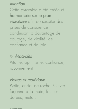
Intention
Cette pyramide a été créée et
harmonisée sur le plan
vibratoire
afin de susciter des
prises de conscience
conduisant à davantage de
courage, de vitalité, de
confiance et de joie.
✨
Mots-clés
Vitalité, optimisme, confiance,
rayonnement
Pierres et matériaux
Pyrite, cristal de roche. Cuivre
façonné à la main, feuilles
dorées, métal.
Usage