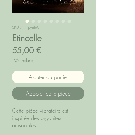
SKU : PPYpyrite01
Etincelle
Prix
55,00 €
TVA Incluse
Ajouter au panier
Adopter cette pièce
Cette pièce vibratoire est
inspirée des orgonites
artisanales.