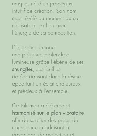
unique, né d’un processus
intuitif de création. Son nom
s’est révélé au moment de sa
réalisation, en lien avec
l’énergie de sa composition.
De
Josefina
émane
une
présence profonde et
lumineuse grâce l'ébène de ses
shungites
, ses feuilles
dorées dansant dans la résine
apportant un éclat chaleureux
et précieux à l'ensemble.
Ce talisman a été créé et
harmonisé sur le plan vibratoire
afin de susciter des prises de
conscience conduisant à
davantage de
protection et