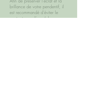
Afin de préserver l’éclat et la
brillance de votre pendentif, il
est recommandé d’éviter le
contact avec l’eau (plage,
piscine), le sable, les fortes
chaleurs ainsi que les parfums
et cosmétiques.
Pour conserver toute sa
luminosité, privilégiez un
rangement à l’abri des
frottements, idéalement séparé
des autres bijoux.
Dimensions
Environ 4x3x1 cm
Made with soul.