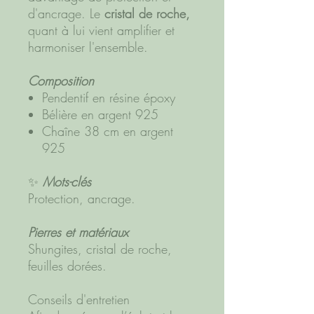
d'ancrage.
Le
cristal de roche,
quant à lui vient amplifier et
harmoniser l'ensemble.
Composition
Pendentif en résine époxy
Bélière en argent 925
Chaîne 38 cm en argent
925
✨
Mots-clés
Protection, ancrage.
Pierres et matériaux
Shungites, cristal de roche,
feuilles dorées.
Conseils d'entretien