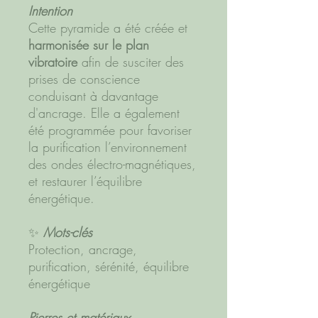
Intention
Cette pyramide a été créée et
harmonisée sur le plan
vibratoire
afin de susciter des
prises de conscience
conduisant à davantage
d'ancrage. Elle a également
été programmée pour favoriser
la purification l’environnement
des ondes électro-magnétiques,
et restaurer l’équilibre
énergétique.
✨
Mots-clés
Protection, ancrage,
purification, sérénité, équilibre
énergétique
Pierres et matériaux