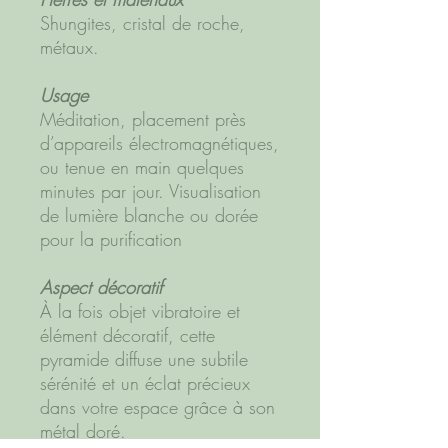
Shungites, cristal de roche,
métaux.
Usage
Méditation, placement près
d’appareils électromagnétiques,
ou tenue en main quelques
minutes par jour. Visualisation
de lumière blanche ou dorée
pour la purification
Aspect décoratif
À la fois objet vibratoire et
élément décoratif, cette
pyramide diffuse une subtile
sérénité et un éclat précieux
dans votre espace grâce à son
métal doré.