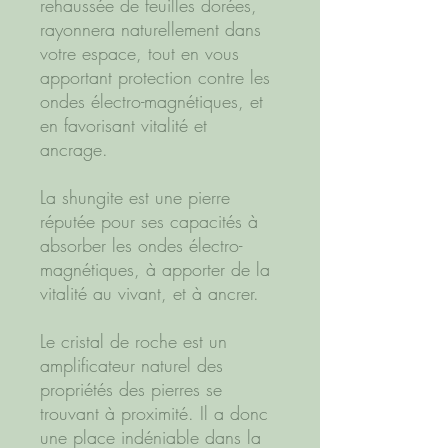
rehaussée de feuilles dorées,
rayonnera naturellement dans
votre espace, tout en vous
apportant protection contre les
ondes électro-magnétiques, et
en favorisant vitalité et
ancrage.
La shungite est une pierre
réputée pour ses capacités à
absorber les ondes électro-
magnétiques, à apporter de la
vitalité au vivant, et à ancrer.
Le cristal de roche est un
amplificateur naturel des
propriétés des pierres se
trouvant à proximité. Il a donc
une place indéniable dans la