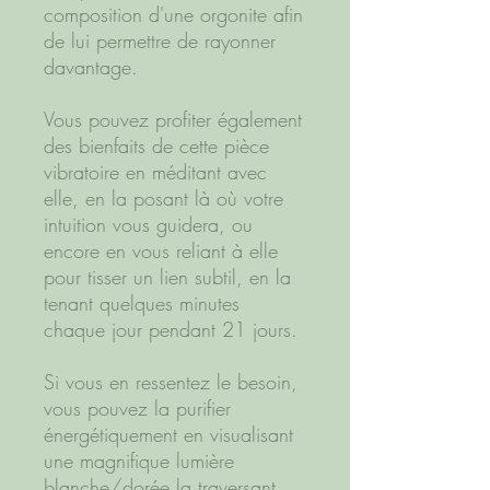
composition d'une orgonite afin
de lui permettre de rayonner
davantage.
Vous pouvez profiter également
des bienfaits de cette pièce
vibratoire en méditant avec
elle, en la posant là où votre
intuition vous guidera, ou
encore en vous reliant à elle
pour tisser un lien subtil, en la
tenant quelques minutes
chaque jour pendant 21 jours.
Si vous en ressentez le besoin,
vous pouvez la purifier
énergétiquement en visualisant
une magnifique lumière
blanche/dorée la traversant.