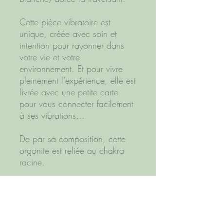
Cette pièce vibratoire est
unique, créée avec soin et
intention pour rayonner dans
votre vie et votre
environnement. Et pour vivre
pleinement l’expérience, elle est
livrée avec une petite carte
pour vous connecter facilement
à ses vibrations...
De par sa composition, cette
orgonite est reliée au chakra
racine.
A savoir
: la base présente
quelques irrégularités dans la
résine. Son énergie reste