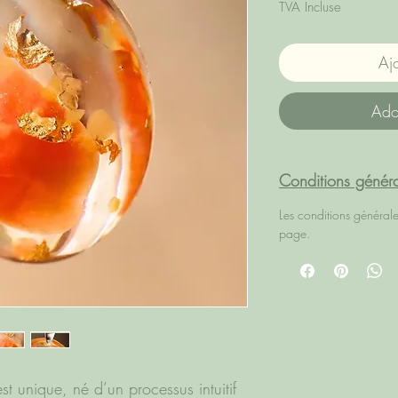
TVA Incluse
Aj
Ado
Conditions généra
Les conditions général
page.
st unique, né d’un processus intuitif