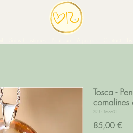
il
Soins holistiques
Boutique
A propos
Contact
Li
Tosca - Pen
cornalines 
SKU : Tosca01
Prix
85,00 €