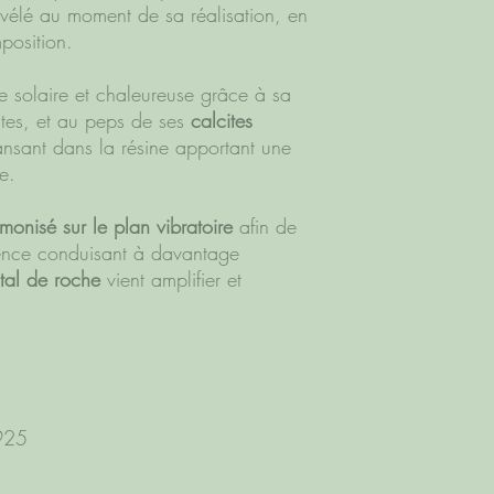
évélé au moment de sa réalisation, en
position.
e solaire et chaleureuse grâce à sa
tes, et au peps de ses
calcites
dansant dans la résine apportant une
e.
monisé sur le plan vibratoire
afin de
ience conduisant à davantage
stal de roche
vient amplifier et
925