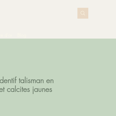
vre d'or
Blog
dentif talisman en
et calcites jaunes