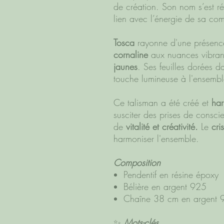
de création. Son nom s’est r
lien avec l’énergie de sa com
Tosca
rayonne d'une
présenc
cornaline
aux nuances vibran
jaunes
. Ses feuilles dorées 
touche lumineuse à l'ensembl
Ce talisman a été créé et
har
susciter des prises de consc
de
vitalité et créativité.
Le
cri
harmoniser l'ensemble.
Composition
Pendentif en résine époxy
Bélière en argent 925
Chaîne 38 cm en argent 
✨
Mots-clés