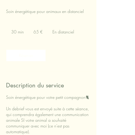
Soin énergétique pour animaux en distanciel
65
euros
30 min
3
65 €
En distanciel
0
m
i
n
Réserver
Description du service
Soin énergétique pour votre petit compagnon🐈
Un debrief vous est envoyé suite à cette séance,
qui comprendra également une communication
animale SI votre animal a souhaité
communiquer avec moi (ce n'est pas
automatique).