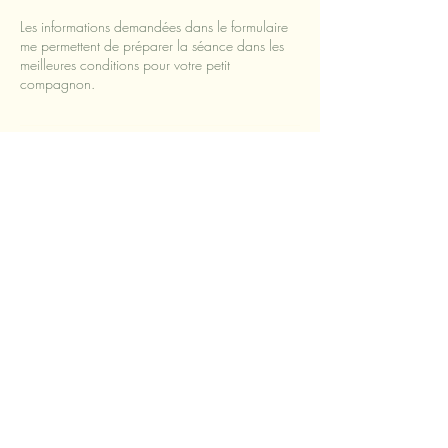
Les informations demandées dans le formulaire
me permettent de préparer la séance dans les
meilleures conditions pour votre petit
compagnon.
Politique d'annulation
Annulation/reprogrammation :
Vous pouvez annuler ou reprogrammer votre
séance sans frais jusqu’à 48h avant le rendez-
vous.
Passé ce délai, la séance est considérée comme
due.