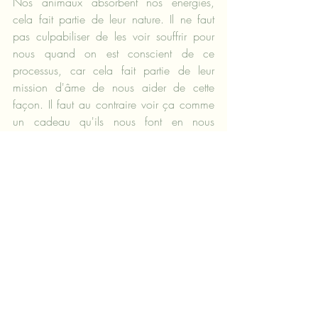
Nos animaux absorbent nos énergies, 
cela fait partie de leur nature. Il ne faut 
pas culpabiliser de les voir souffrir pour 
nous quand on est conscient de ce 
processus, car cela fait partie de leur 
mission d'âme de nous aider de cette 
façon. Il faut au contraire voir ça comme 
un cadeau qu'ils nous font en nous 
montrant nos dysfonctionnements, et les en 
remercier. Et, bien sûr, les soutenir 
également du mieux que nous le pouvons 
en retour. Faire un travail sur soi est un bon 
début...
Notre relation à notre chat